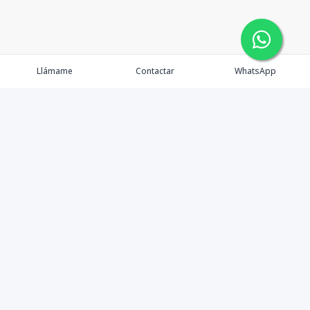
Llámame
Contactar
WhatsApp
Propiedades
Agentes
Nosotros
Contacto
East Home Real Estate