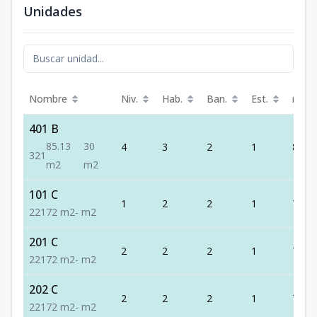
Unidades
Nombre
Niv.
Hab.
Ban.
Est.
m²
401 B
85.13
30
4
3
2
1
85.13
3
2
1
m2
m2
101 C
1
2
2
1
72
2
2
1
72
m2
-
m2
201 C
2
2
2
1
72
2
2
1
72
m2
-
m2
202 C
2
2
2
1
72
2
2
1
72
m2
-
m2