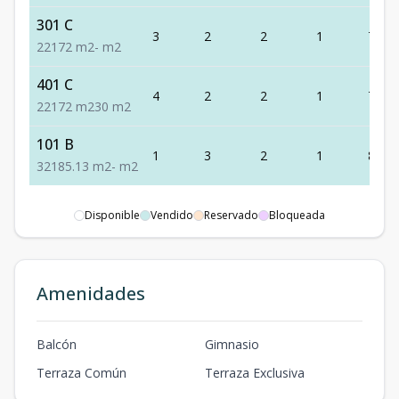
301 C
3
2
2
1
72
2
2
1
72
m2
-
m2
401 C
4
2
2
1
72
2
2
1
72
m2
30
m2
101 B
1
3
2
1
85.13
3
2
1
85.13
m2
-
m2
Disponible
Vendido
Reservado
Bloqueada
Amenidades
Balcón
Gimnasio
Terraza Común
Terraza Exclusiva