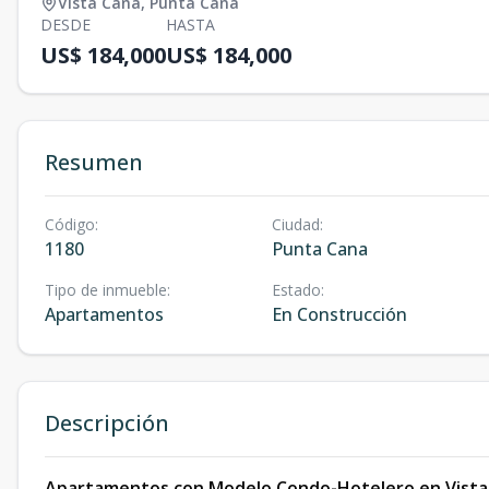
Vista Cana
,
Punta Cana
DESDE
HASTA
US$ 184,000
US$ 184,000
Resumen
Código
:
Ciudad
:
1180
Punta Cana
Tipo de inmueble
:
Estado
:
Apartamentos
En Construcción
Descripción
Apartamentos con Modelo Condo-Hotelero en Vista