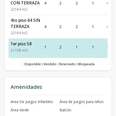
CON TERRAZA
4
2
2
1
64
2
2
1
64
m2
4to piso 64 SIN
TERRAZA
4
2
2
1
64
2
2
1
64
m2
1er piso 58
1
2
1
1
58
2
1
1
58
m2
2do piso 58
Disponible
Vendido
2
2
Reservado
1
Bloqueada
1
58
2
1
1
58
m2
3er piso 58
3
2
1
1
58
2
1
1
58
m2
Amenidades
4to piso 58
4
2
1
1
58
Area De Juegos Infantiles
Área de Juegos para niños
2
1
1
58
m2
Área Verde
Balcón