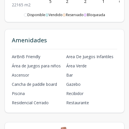
5
2
2
1
65
2
2
1
65
m2
Disponible
Vendido
Reservado
Bloqueada
Tipo A
1
2
2
1
65
2
2
1
65
m2
Amenidades
AirBnB Friendly
Area De Juegos Infantiles
Área de Juegos para niños
Área Verde
Ascensor
Bar
Cancha de paddle board
Gazebo
Piscina
Recibidor
Residencial Cerrado
Restaurante