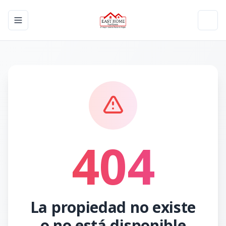
Toggle navigation menu
Toggl
404
La propiedad no existe
o no está disponible