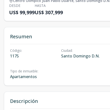
Centro Olímpico Juan Pablo Duarte
,
Santo Domingo D.N
DESDE
HASTA
US$ 99,999
US$ 307,999
Resumen
Código
:
Ciudad
:
1175
Santo Domingo D.N.
Tipo de inmueble
:
Apartamentos
Descripción