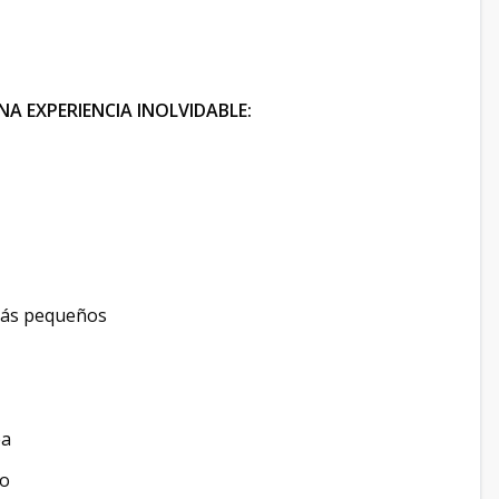
A EXPERIENCIA INOLVIDABLE:
 más pequeños
ea
mo