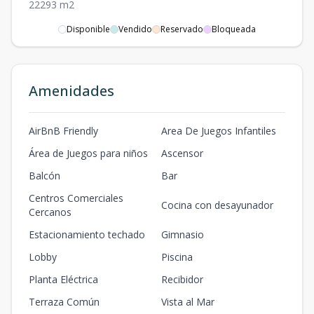
2
2
2
93
m2
Disponible
Vendido
Reservado
Bloqueada
4E
4
1
1
1
64
1
1
1
64
m2
5A
Amenidades
5
1
1
1
64
1
1
1
64
m2
5B
AirBnB Friendly
Area De Juegos Infantiles
5
2
2
2
93
2
2
2
93
m2
Área de Juegos para niños
Ascensor
5C (ESTUDIO)
Balcón
Bar
5
1
1
1
45
1
1
1
45
m2
Centros Comerciales
Cocina con desayunador
Cercanos
5D
5
2
2
2
93
Estacionamiento techado
Gimnasio
2
2
2
93
m2
Lobby
Piscina
5E
5
1
1
1
64
Planta Eléctrica
Recibidor
1
1
1
64
m2
Terraza Común
Vista al Mar