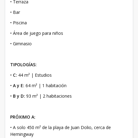
• Terraza
• Bar
• Piscina
• Área de juego para niños
• Gimnasio
TIPOLOGÍAS:
•
C:
44 m² | Estudios
•
A y E:
64 m² | 1 habitación
•
B y D:
93 m² | 2 habitaciones
PRÓXIMO A:
• A solo 450 m² de la playa de Juan Dolio, cerca de
Hemingway