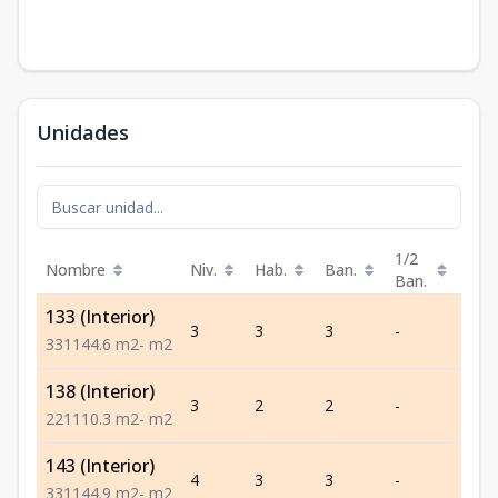
Unidades
1/2
Nombre
Niv.
Hab.
Ban.
Est.
Ban.
133 (Interior)
3
3
3
-
1
3
3
1
144.6
m2
-
m2
138 (Interior)
3
2
2
-
1
2
2
1
110.3
m2
-
m2
143 (Interior)
4
3
3
-
1
3
3
1
144.9
m2
-
m2