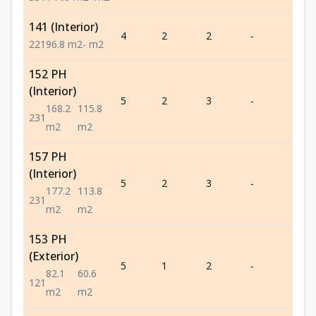
141 (Interior)
4
2
2
-
1
2
2
1
96.8
m2
-
m2
152 PH
(Interior)
5
2
3
-
1
168.2
115.8
2
3
1
m2
m2
157 PH
(Interior)
5
2
3
-
1
177.2
113.8
2
3
1
m2
m2
153 PH
(Exterior)
5
1
2
-
1
82.1
60.6
1
2
1
m2
m2