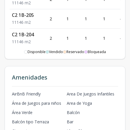
1
1
1
46
m2
C2 1B-205
2
1
1
1
46
1
1
1
46
m2
C2 1B-204
2
1
1
1
46
1
1
1
46
m2
Disponible
Vendido
Reservado
Bloqueada
C2 1B-203
2
1
1
1
46
1
1
1
46
m2
C2 1B-202
Amenidades
2
1
1
1
46
1
1
1
46
m2
C2 1B-107
AirBnB Friendly
Area De Juegos Infantiles
1
1
1
1
46
1
1
1
46
m2
Área de Juegos para niños
Area de Yoga
C2 1B-106
Área Verde
Balcón
1
1
1
1
46
1
1
1
46
m2
Balcón tipo Terraza
Bar