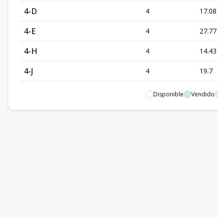
4-D
4
17.08
4-E
4
27.77
4-H
4
14.43
4-J
4
19.7
4-O
4
24.21
Disponible
Vendido
5-A
5
16.39
5-B
5
16.08
5-C
5
15.57
5-E
5
27.77
5-F
5
15.83
5-G
5
14.43