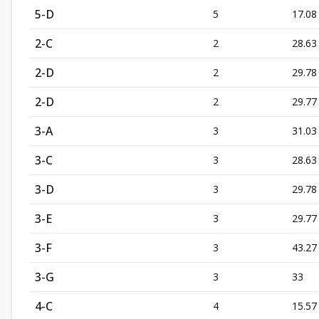
5-D
5
17.08
2-C
2
28.63
2-D
2
29.78
2-D
2
29.77
3-A
3
31.03
3-C
3
28.63
3-D
3
29.78
3-E
3
29.77
3-F
3
43.27
3-G
3
33
4-C
4
15.57