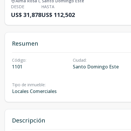
Alma Rosa I
,
Santo Domingo Este
DESDE
HASTA
US$ 31,878
US$ 112,502
Resumen
Código
:
Ciudad
:
1101
Santo Domingo Este
Tipo de inmueble
:
Locales Comerciales
Descripción