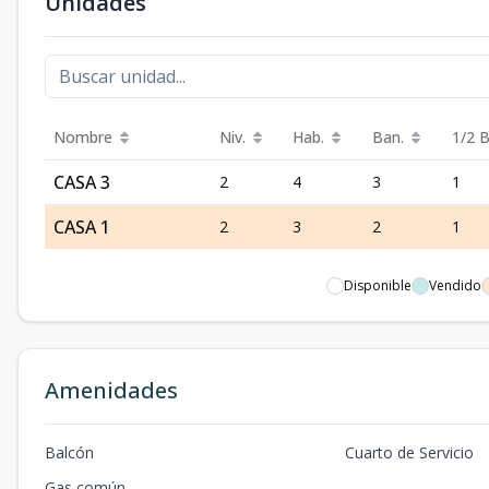
Unidades
Nombre
Niv.
Hab.
Ban.
1/2 B
CASA 3
2
4
3
1
CASA 1
2
3
2
1
Disponible
Vendido
Amenidades
Balcón
Cuarto de Servicio
Gas común