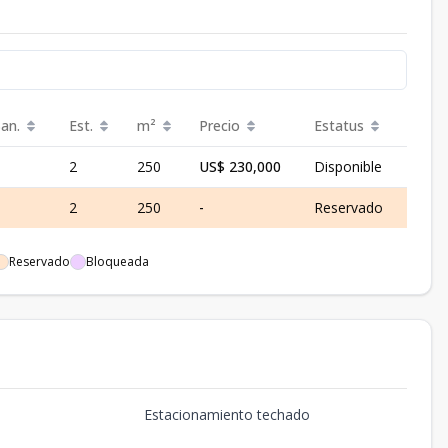
an.
Est.
m²
Precio
Estatus
2
250
US$ 230,000
Disponible
2
250
-
Reservado
Reservado
Bloqueada
Estacionamiento techado