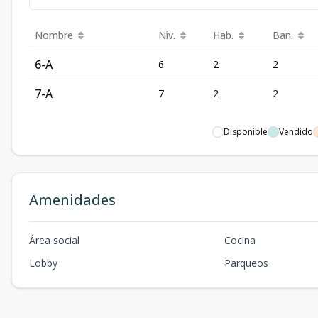
Nombre
Niv.
Hab.
Ban.
6-A
6
2
2
7-A
7
2
2
Disponible
Vendido
Amenidades
Área social
Cocina
Lobby
Parqueos